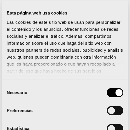
Esto es un reconocimiento para ellos. También
Esta página web usa cookies
quiero aprovechar para agradecer a la Fundación
Las cookies de este sitio web se usan para personalizar
Trinidad Alfonso, que tanto ha hecho por colocar a
el contenido y los anuncios, ofrecer funciones de redes
sociales y analizar el tráfico. Además, compartimos
Valencia en el mapa internacional de las carreras
información sobre el uso que haga del sitio web con
de fondo».
nuestros partners de redes sociales, publicidad y análisis
web, quienes pueden combinarla con otra información
El rango de la carrera como Campeonato del
que les haya proporcionado o que hayan recopilado a
Mundo congregará en la
prueba de élite
a un
partir del uso que haya hecho de sus servicios.
grupo cercano a los 300 corredores entre los que
Selección
se encontrarán los más rápidos del planeta. Sin
Necesario
de
embargo, el evento también estará diseñado para
consentimiento
que
corredores venidos de todas partes del
Preferencias
mundo
puedan disfrutar de esta prueba corriendo
por las calles de Valencia en un recorrido aún por
Estadística