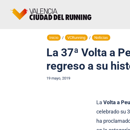
Inicio
/
VCRunning
/
Noticias
La 37ª Volta a P
regreso a su his
19 mayo, 2019
La
Volta a Pe
celebrado su 3
ha proclamado