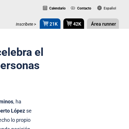
Calendario
Contacto
Español
21K
42K
Área runner
Inscríbete >
elebra el
personas
aminos
, ha
berto López
se
cho lo propio