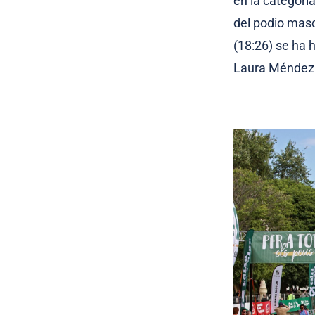
en la categorí
del podio masc
(18:26) se ha 
Laura Méndez 