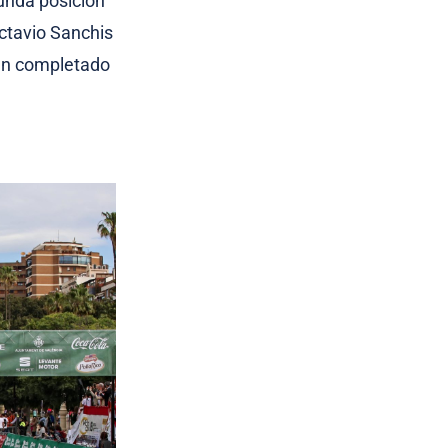
unda posición
Octavio Sanchis
han completado