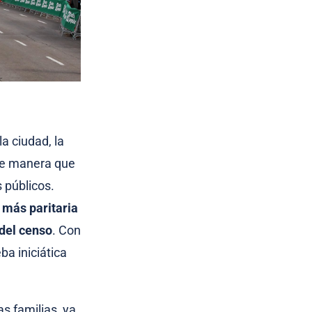
a ciudad, la
de manera que
s públicos.
más paritaria
del censo
. Con
ba iniciática
s familias, ya