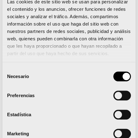
deportiva de la ciudad. Todo aquel que no participe
Las cookies de este sitio web se usan para personalizar
el contenido y los anuncios, ofrecer funciones de redes
como inscrito podrá unirse a las múltiples
sociales y analizar el tráfico. Además, compartimos
animaciones
que habrá a lo largo del recorrido
información sobre el uso que haga del sitio web con
para apoyar a los corredores en su trayecto hacia
nuestros partners de redes sociales, publicidad y análisis
web, quienes pueden combinarla con otra información
la meta, situada en el Paseo de la Alameda.
que les haya proporcionado o que hayan recopilado a
partir del uso que haya hecho de sus servicios.
Una mañana de deporte que se prolongará con el
Valencia-Deportivo
Selección
Necesario
de
Tras la finalización de la Volta a Peu València
consentimiento
Caixa Popular habrá distintas actividades para
Preferencias
todos aquellos que participen en la prueba.
Además, tras la celebración de la carrera popular,
Estadística
muchos de los participantes tomarán la Avenida
de Aragón también para acudir al último partido de
Marketing