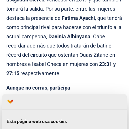
tomará la salida. Por su parte, entre las mujeres
destaca la presencia de
Fatima Ayachi
, que tendrá
como principal rival para hacerse con el triunfo a la
actual campeona,
Davinia Albinyana
. Cabe
recordar además que todos tratarán de batir el
récord del circuito que ostentan Ouais Zitane en
hombres e Isabel Checa en mujeres con
23:31 y
27:15
respectivamente.
Aunque no corras, participa
La carrera valenciana más popular también invita
a la ciudadanía a que participe. No todo es correr
en la Volta a Peu València Caixa Popular, la fiesta
Esta página web usa cookies