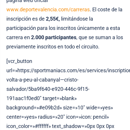
página web oficial
www.deportevalencia.com/carreras
. El coste de la
inscripción es de
2,55€,
limitándose la
participación para los inscritos únicamente a esta
carrera en
2.000 participantes
, que se suman a los
previamente inscritos en todo el circuito.
[vcr_button
url=»https://sportmaniacs.com/es/services/inscriptio
volta-a-peu-al-cabanyal—cristo-
salvador/5ba9f640-e920-446c-9f15-
191aac1f0ed0″ target=»blank»
background=»#e09b2d» size=»10″ wide=»yes»
center=»yes» radius=»20″ icon=»icon: pencil»
icon_color=»#ffffff» text_shadow=»0px 0px 0px