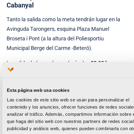
Cabanyal
Tanto la salida como la meta tendrán lugar en la
Avinguda Tarongers, esquina Plaza Manuel
Broseta i Pont (a la altura del Poliesportiu
Municipal Berge del Carme -Beteró).
La salida de la prueba se dará a las
09:00 horas
para los atletas con
dorsal preferente
A, B, C y D;
09:04 horas para el resto de corredores y 09:05
Esta página web usa cookies
para los participantes en la modalidad de marcha
Las cookies de este sitio web se usan para personalizar el
a pie y nórdica.
contenido y los anuncios, ofrecer funciones de redes sociale
analizar el tráfico. Además, compartimos información sobre 
La carrera transcurrirá por la fachada marítima de
que haga del sitio web con nuestros partners de redes social
la ciudad recorriendo las calles de Isabel de
publicidad y análisis web, quienes pueden combinarla con ot