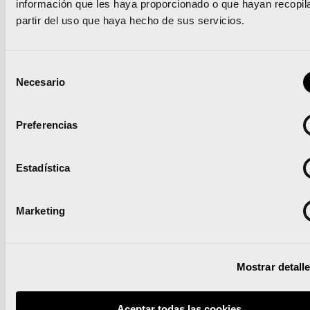
Villena, Pavía, Mediterráneo y Luis Peixó hasta
información que les haya proporcionado o que hayan recopil
partir del uso que haya hecho de sus servicios.
finalizar el circuito circular nuevamente en la
Avinguda Tarongers.
Selección
Necesario
de
consentimiento
València se convierte en la ciudad del mundo con
más Etiquetas de la IAAF
Preferencias
Luanvi viste a los participantes, voluntarios y
Estadística
prácticos del 10K, Medio y Maratón Valencia
Marketing
Noticias relacionadas
Mostrar detall
Aceptar todas las cookies