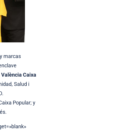
 y marcas
 enclave
 València Caixa
nidad, Salud i
D.
Caixa Popular; y
lés.
rget=»blank»