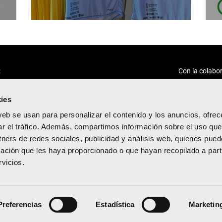
:
Con la colabor
ies
web se usan para personalizar el contenido y los anuncios, ofrec
ar el tráfico. Además, compartimos información sobre el uso que
tners de redes sociales, publicidad y análisis web, quienes pue
acidad
ación que les haya proporcionado o que hayan recopilado a parti
diciones
vicios.
kies
Preferencias
Estadística
Marketin