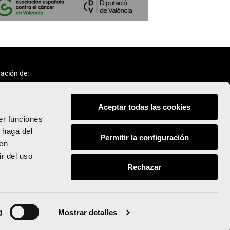
ación de:
Aceptar todas las cookies
er funciones
 haga del
Permitir la configuración
den
Síguenos:
r del uso
Rechazar
© Valencia Ciudad del Running
Todos los derechos reservados
g
Mostrar detalles