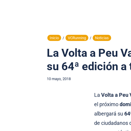
Inicio
/
VCRunning
/
Noticias
La Volta a Peu V
su 64ª edición a 
10 mayo, 2018
La
Volta a Peu 
el próximo
domi
albergará su
64
de ciudadanos d