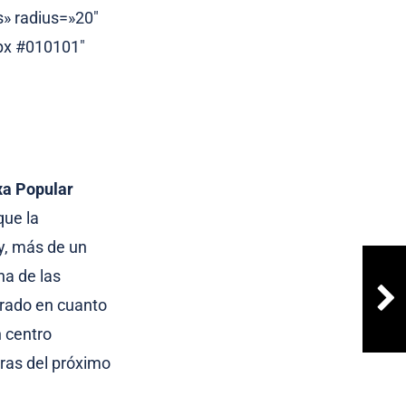
s» radius=»20″
0px #010101″
xa Popular
que la
y, más de un
na de las
rado en cuanto
n centro
horas del próximo