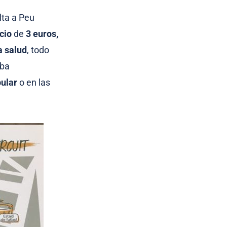
lta a Peu
cio
de
3 euros,
a salud
, todo
eba
ular
o en las