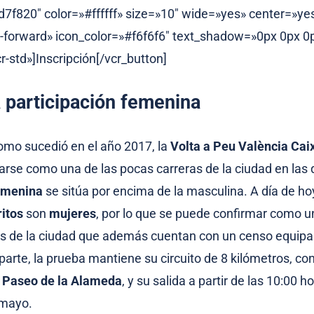
f820″ color=»#ffffff» size=»10″ wide=»yes» center=»ye
l-forward» icon_color=»#f6f6f6″ text_shadow=»0px 0px 
r-std»]Inscripción[/vcr_button]
 participación femenina
omo sucedió en el año 2017, la
Volta a Peu València Cai
arse como una de las pocas carreras de la ciudad en las 
femenina
se sitúa por encima de la masculina. A día de ho
ritos
son
mujeres
, por lo que se puede confirmar como u
as de la ciudad que además cuentan con un censo equipa
parte, la prueba mantiene su circuito de 8 kilómetros, co
l
Paseo de la Alameda
, y su salida a partir de las 10:00 
 mayo.