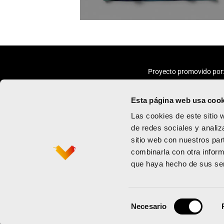
Proyecto promovido por
Esta página web usa cook
Las cookies de este sitio 
de redes sociales y analiz
sitio web con nuestros par
Maratón
Política de priv
combinarla con otra inform
Medio maratón
Términos y con
que haya hecho de sus ser
Contacto
Política de coo
Newsletter
Selección
Necesario
de