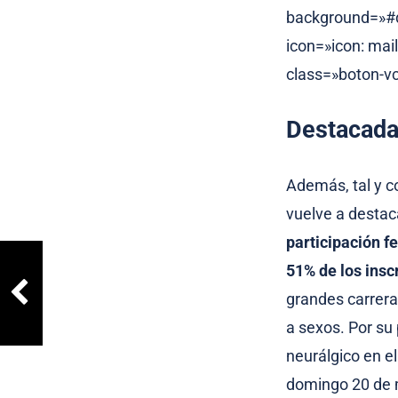
background=»#d7
icon=»icon: mai
class=»boton-vc
Destacada
Además, tal y c
vuelve a destac
participación 
51% de los insc
grandes carrer
a sexos. Por su 
neurálgico en e
domingo 20 de