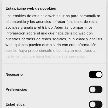
La III Carrera en Manada Bioparc Valencia se
Esta página web usa cookies
presenta con una nueva salida y el mismo objetivo
Las cookies de este sitio web se usan para personalizar
el contenido y los anuncios, ofrecer funciones de redes
sociales y analizar el tráfico. Además, compartimos
información sobre el uso que haga del sitio web con
Noticias relacionadas
nuestros partners de redes sociales, publicidad y análisis
web, quienes pueden combinarla con otra información
que les haya proporcionado o que hayan recopilado a
partir del uso que haya hecho de sus servicios.
La 15K Nocturna Valencia
Selección
Gana Energía presenta su
Necesario
de
consentimiento
camiseta oficial
Preferencias
sostenible e inspirada en
el Mediterráneo
Estadística