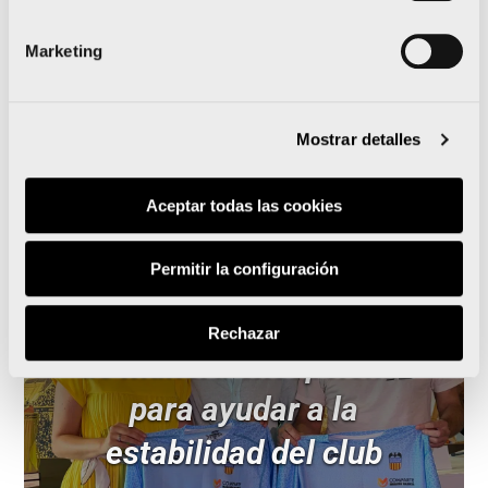
Marketing
Leer noticia
Mostrar detalles
Aceptar todas las cookies
El Maratón Valencia
Permitir la configuración
patrocinará al Valencia CA
Rechazar
de manera excepcional
para ayudar a la
estabilidad del club