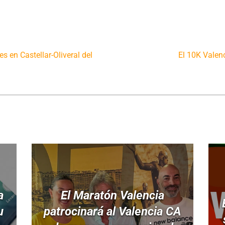
s en Castellar-Oliveral del
El 10K Valenc
a
El Maratón Valencia
u
patrocinará al Valencia CA