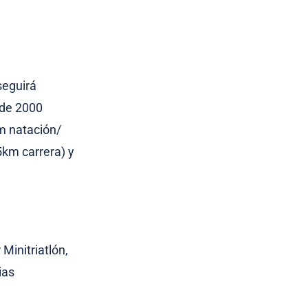
 seguirá
 de 2000
0m natación/
5km carrera) y
Minitriatlón,
ias