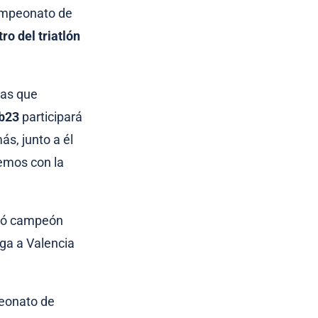
Campeonato de
ro del triatlón
tas que
b23
participará
s, junto a él
remos con la
amó campeón
ega a Valencia
peonato de