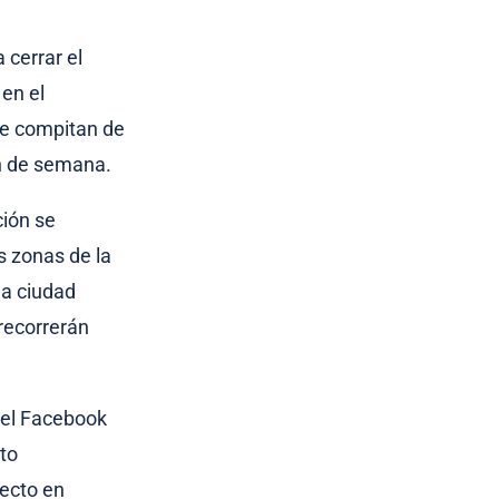
 cerrar el
en el
ue compitan de
in de semana.
ción se
s zonas de la
la ciudad
 recorrerán
 el Facebook
ito
ecto en