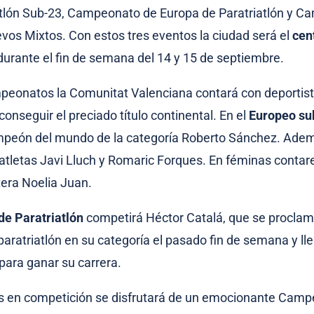
atlón Sub-23, Campeonato de Europa de Paratriatlón y 
vos Mixtos. Con estos tres eventos la ciudad será el
cent
urante el fin de semana del 14 y 15 de septiembre.
eonatos la Comunitat Valenciana contará con deportis
onseguir el preciado título continental. En el
Europeo su
mpeón del mundo de la categoría Roberto Sánchez. Ademá
riatletas Javi Lluch y Romaric Forques. En féminas conta
tera Noelia Juan.
de Paratriatlón
competirá Héctor Catalá, que se procl
aratriatlón en su categoría el pasado fin de semana y ll
para ganar su carrera.
os en competición se disfrutará de un emocionante Cam