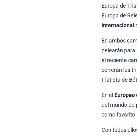
Europa de Tri
Europa de Rele
internacional
d
En ambos camp
pelearán para c
el reciente ca
correrán los t
triatleta de Bé
En el
Europeo 
del mundo de p
como favorito 
Con todos ell