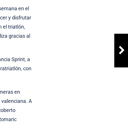
 semana en el
er y disfrutar
el triatlón,
iza gracias al
ncia Sprint, a
atriatlón, con
imeras en
 valenciana. A
Roberto
 Romaric