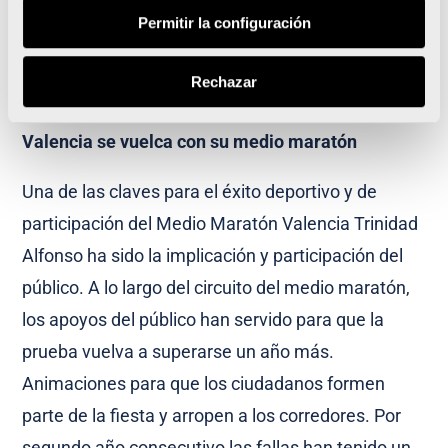
Permitir la configuración
Fibrosis Quistica de la Comunitat Valenciana
,
entidad solidaria de la prueba para esta edición de
Rechazar
2015.
Valencia se vuelca con su medio maratón
Una de las claves para el éxito deportivo y de
participación del Medio Maratón Valencia Trinidad
Alfonso ha sido la implicación y participación del
público. A lo largo del circuito del medio maratón,
los apoyos del público han servido para que la
prueba vuelva a superarse un año más.
Animaciones para que los ciudadanos formen
parte de la fiesta y arropen a los corredores. Por
segundo año consecutivo las fallas han tenido un