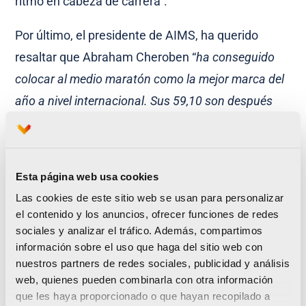
ritmo en cabeza de carrera”.
Por último, el presidente de AIMS, ha querido
resaltar que Abraham Cheroben “
ha conseguido
colocar al medio maratón como la mejor marca del
año a nivel internacional. Sus 59,10 son después
del 59,14 de Copenhague la mejor del mundo
”.
Abraham Cheroben
, ganador de la 25ª Edición del
Esta página web usa cookies
Medio Maratón Valencia Trinidad Alfonso se ha
Las cookies de este sitio web se usan para personalizar
mostrado “
muy contento de repetir victoria. El
el contenido y los anuncios, ofrecer funciones de redes
circuito de Valencia es perfecto para hacer buenas
sociales y analizar el tráfico. Además, compartimos
marcas y estaré encantado de volver el año que
información sobre el uso que haga del sitio web con
nuestros partners de redes sociales, publicidad y análisis
viene a Valencia en busca de otro record
”.
web, quienes pueden combinarla con otra información
que les haya proporcionado o que hayan recopilado a
Netsanet Kebede
ganadora de la 25ª Edición del