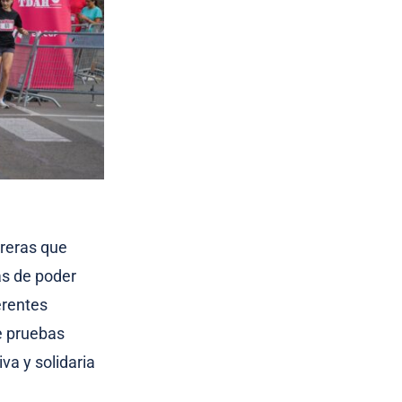
rreras que
s de poder
erentes
de pruebas
iva y solidaria