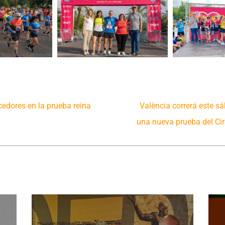
cedores en la prueba reina
València correrá este sá
una nueva prueba del Cir