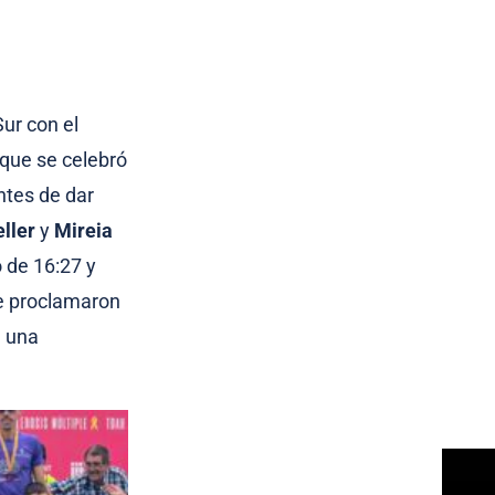
Sur con el
 que se celebró
ntes de dar
ller
y
Mireia
 de 16:27 y
se proclamaron
n una