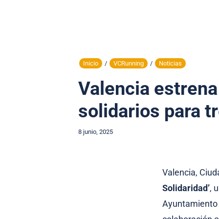
Inicio
/
VCRunning
/
Noticias
Valencia estrena
solidarios para t
8 junio, 2025
Valencia, Ciud
Solidaridad’
, 
Ayuntamiento d