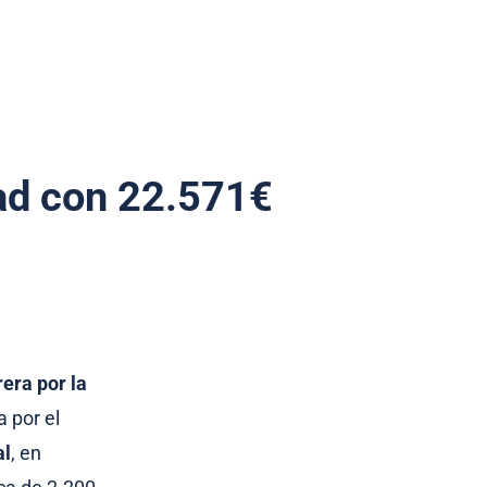
dad con 22.571€
rera por la
a por el
al
, en