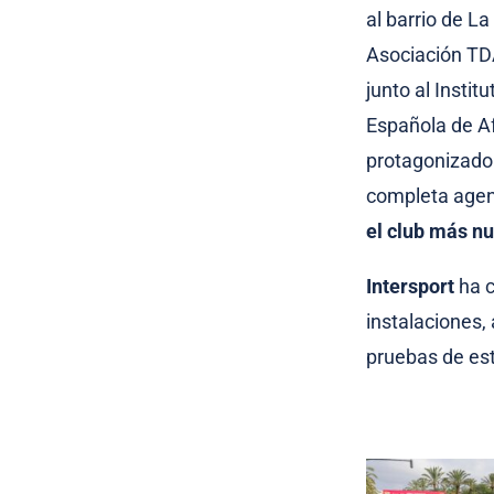
al barrio de La
Asociación TDA
junto al Instit
Española de A
protagonizado 
completa agen
el club más n
Intersport
ha c
instalaciones,
pruebas de est