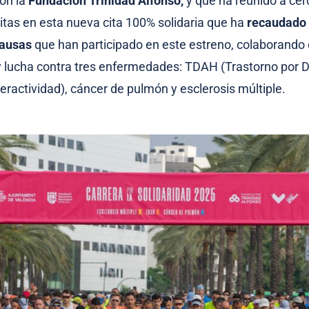
on la
Fundación Trinidad Alfonso,
y que ha reunido a cer
itas en esta nueva cita 100% solidaria que ha
recaudado 
causas
que han participado en este estreno, colaborando 
y lucha contra tres enfermedades: TDAH (Trastorno por Dé
eractividad), cáncer de pulmón y esclerosis múltiple.