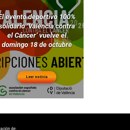
El evento deportivo 100%
solidario ‘Valencia contra
el Cáncer’ vuelve el
domingo 18 de octubre
Leer noticia
ación de: