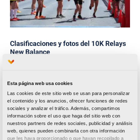
Clasificaciones y fotos del 10K Relays
New Balance
Las
clasificaciones
y
galería de imágenes
del
10K Relays estarán en la
web de este evento.
Esta página web usa cookies
Se establecerán premios a al equipo ganador
Las cookies de este sitio web se usan para personalizar
el contenido y los anuncios, ofrecer funciones de redes
Masculino, Femenino y Mixto:
sociales y analizar el tráfico. Además, compartimos
información sobre el uso que haga del sitio web con
Solo hay un premio para el equipo mixto.
nuestros partners de redes sociales, publicidad y análisis
web, quienes pueden combinarla con otra información
Se contactará con el capitán del equipo ganador
que les haya proporcionado o que hayan recopilado a