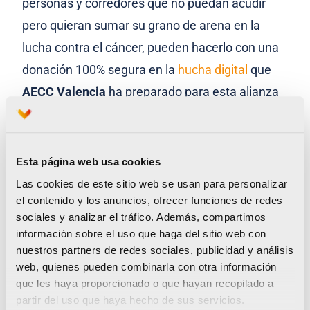
personas y corredores que no puedan acudir
pero quieran sumar su grano de arena en la
lucha contra el cáncer, pueden hacerlo con una
donación 100% segura en la
hucha digital
que
AECC Valencia
ha preparado para esta alianza
con Valencia Ciudad del Runnning.
Esta página web usa cookies
Haz tu donación aquí
Las cookies de este sitio web se usan para personalizar
el contenido y los anuncios, ofrecer funciones de redes
sociales y analizar el tráfico. Además, compartimos
información sobre el uso que haga del sitio web con
Las tres mejores carreras de España vuelven a ser
nuestros partners de redes sociales, publicidad y análisis
de Valencia Ciudad del Running
web, quienes pueden combinarla con otra información
que les haya proporcionado o que hayan recopilado a
Clubes y corredores de Valencia Ciudad del
partir del uso que haya hecho de sus servicios.
Running se vuelcan contra el cáncer