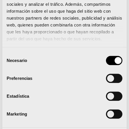
Ajuntament de Valencia y la Fundación Trinidad
sociales y analizar el tráfico. Además, compartimos
Alfonso trabajando juntos para que esta carrera
información sobre el uso que haga del sitio web con
sea una realidad y sea solidaria, también con el
nuestros partners de redes sociales, publicidad y análisis
web, quienes pueden combinarla con otra información
resto de vecinos de la ciudad del running, ya que
que les haya proporcionado o que hayan recopilado a
es mejor tener una gran carrera con causas
partir del uso que haya hecho de sus servicios.
solidarias
Selección
fortalecidas que tres pequeños eventos en el
Necesario
de
calendario”.
consentimiento
Preferencias
En el acto de presentación, celebrado en el
Complejo Deportivo Cultural Petxina, han estado
Estadística
presentes representantes de las tres causas
solidarias a las que la organización destinará todo
Marketing
lo recaudado. Laura Cubas, Dra. Neurociencias en
el
grupo de Neuroinmunología del Instituto