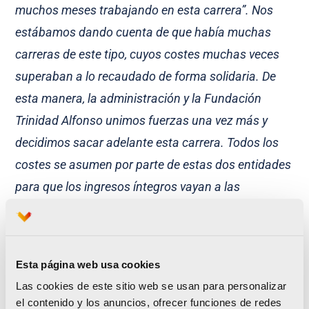
muchos meses trabajando en esta carrera”. Nos
estábamos dando cuenta de que había muchas
carreras de este tipo, cuyos costes muchas veces
superaban a lo recaudado de forma solidaria. De
esta manera, la administración y la Fundación
Trinidad Alfonso unimos fuerzas una vez más y
decidimos sacar adelante esta carrera. Todos los
costes se asumen por parte de estas dos entidades
para que los ingresos íntegros vayan a las
entidades solidarias»
, ha confirmado la edil.
Por su parte,
Juan Miguel Gómez
, Director de la
Fundación Trinidad Alfonso, ha destacado “la
Esta página web usa cookies
colaboración público-privada, que representa el
Las cookies de este sitio web se usan para personalizar
el contenido y los anuncios, ofrecer funciones de redes