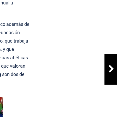
anual a
lico además de
 Fundación
o, que trabaja
, y que
ebas atléticas
 que valoran
g son dos de