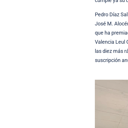
cumple ya su q
Pedro Díaz Sal
José M. Alocén
que ha premia
Valencia Leul 
las diez más r
suscripción an