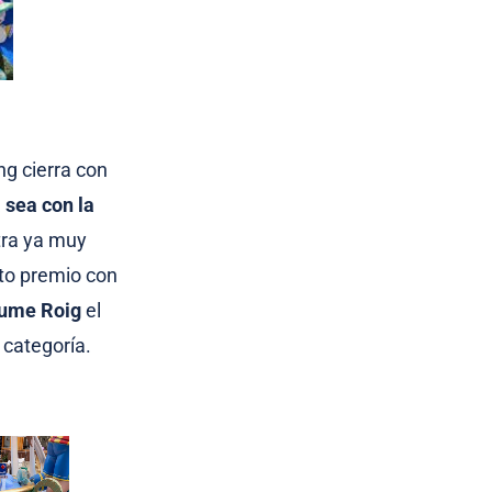
ng cierra con
 sea con la
tra ya muy
ato premio con
ume Roig
el
categoría.