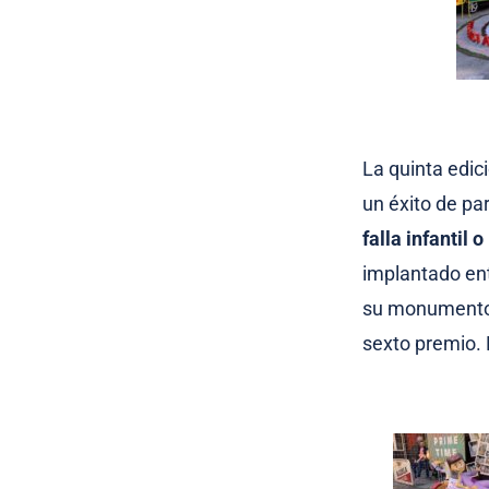
La quinta edic
un éxito de pa
falla infantil 
implantado ent
su monumento 
sexto premio.