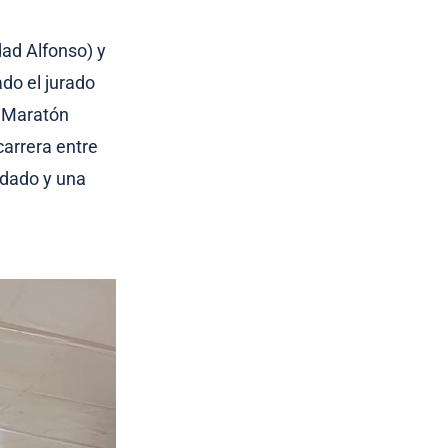
dad Alfonso) y
do el jurado
o Maratón
carrera entre
rdado y una