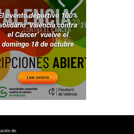
El evento deportivo 100%
solidario ‘Valencia contra
el Cáncer’ vuelve el
domingo 18 de octubre
Leer noticia
ación de: