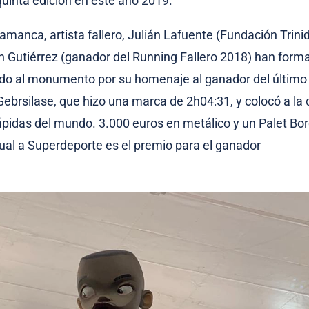
uinta edición en este año 2019.
amanca, artista fallero, Julián Lafuente (Fundación Trini
 Gutiérrez (ganador del Running Fallero 2018) han forma
do al monumento por su homenaje al ganador del últim
Gebrsilase, que hizo una marca de 2h04:31, y colocó a la 
ápidas del mundo. 3.000 euros en metálico y un Palet Bo
ual a Superdeporte es el premio para el ganador