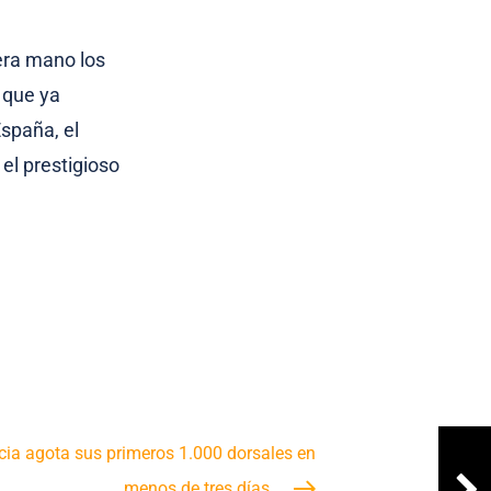
era mano los
 que ya
España, el
el prestigioso
ia agota sus primeros 1.000 dorsales en
menos de tres días