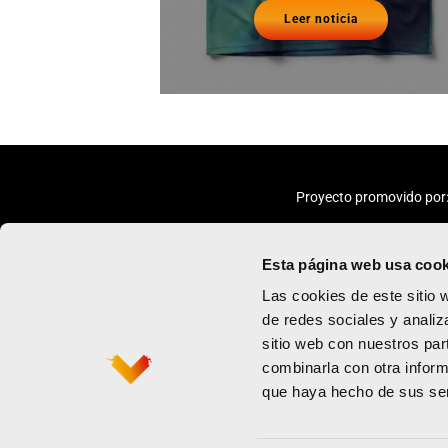
Leer noticia
Proyecto promovido por
Esta página web usa cook
Las cookies de este sitio 
de redes sociales y analiz
sitio web con nuestros par
Maratón
Política de priv
combinarla con otra inform
Medio maratón
Términos y con
que haya hecho de sus ser
Contacto
Política de coo
Newsletter