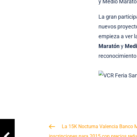
y Medio Maratón
La gran particip
nuevos proyectos
empieza a ver la
Maratón
y
Medi
reconocimient
La 15K Nocturna Valencia Banco 
inscripciones para 2015 con precios red