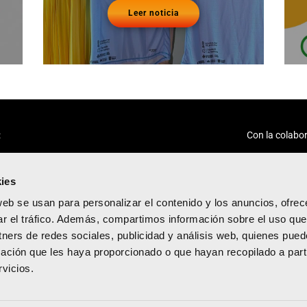
Leer noticia
:
Con la colabor
ies
web se usan para personalizar el contenido y los anuncios, ofrec
ar el tráfico. Además, compartimos información sobre el uso que
tners de redes sociales, publicidad y análisis web, quienes pue
acidad
ación que les haya proporcionado o que hayan recopilado a parti
diciones
vicios.
kies