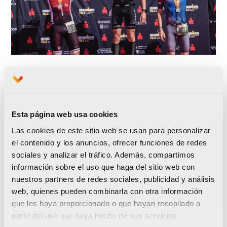
Madsen, con un tiempo de 4 horas, 9 minutos y 58
segundos, ha acabado por delante de la alemana
Esta página web usa cookies
Lena Maidser, que ha ocupado la segunda
Las cookies de este sitio web se usan para personalizar
posición de esta prueba que en categoría
el contenido y los anuncios, ofrecer funciones de redes
sociales y analizar el tráfico. Además, compartimos
masculina también ha tenido a un germano en
información sobre el uso que haga del sitio web con
segunda posición, Jan Straatman, quien ha
nuestros partners de redes sociales, publicidad y análisis
terminado con tan solo un segundo de ventaja
web, quienes pueden combinarla con otra información
que les haya proporcionado o que hayan recopilado a
sobre su compatriota Jannik Schauffler tras una
partir del uso que haya hecho de sus servicios.
gran remontada en el último tramo de la media