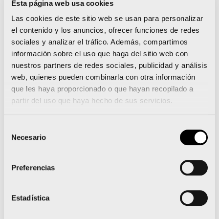
Esta página web usa cookies
Las cookies de este sitio web se usan para personalizar
Atrévete. Elige tu meta.
el contenido y los anuncios, ofrecer funciones de redes
sociales y analizar el tráfico. Además, compartimos
Bajo el lema “Atrévete. Elige tu meta”, el Santander
información sobre el uso que haga del sitio web con
Triathlon Series busca ofrecer una experiencia
nuestros partners de redes sociales, publicidad y análisis
web, quienes pueden combinarla con otra información
deportiva donde el participante sea el auténtico
que les haya proporcionado o que hayan recopilado a
protagonista.
partir del uso que haya hecho de sus servicios.
Estos eventos se alinean con el objetivo de Banco
Selección
Santander de acercar el triatlón a todo tipo de
Necesario
de
participantes y promover la práctica deportiva
consentimiento
como eje de un estilo de vida saludable. Para ello,
Preferencias
el circuito continuará desarrollándose en torno al
concepto de triatlón para todos con un completo
Estadística
programa de distancias y modalidades.