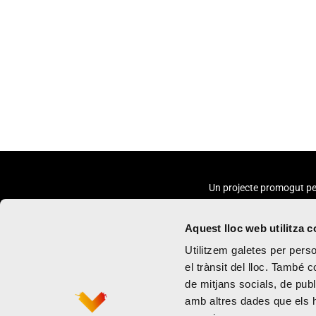
Un projecte promogut pe
Aquest lloc web utilitza 
Utilitzem galetes per person
el trànsit del lloc. També 
de mitjans socials, de publ
Marató
Política de priva
amb altres dades que els hà
Mitja marató
Termes i condi