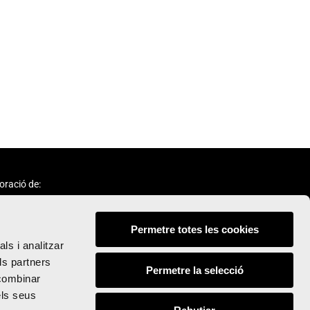
oració de:
Permetre totes les cookies
ls i analitzar
ls partners
Permetre la selecció
 combinar
Seguix-nos:
els seus