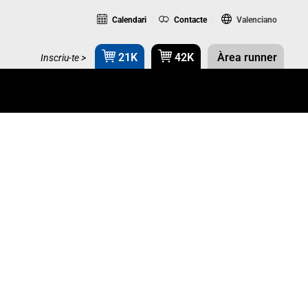
Calendari
Contacte
Valenciano
21K
42K
Àrea runner
Inscriu-te >