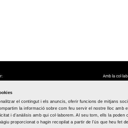
r:
Amb la col·lab
cookies
alitzar el contingut i els anuncis, oferir funcions de mitjans socia
compartim la informació sobre com feu servir el nostre lloc amb e
icitat i d'anàlisis amb qui col·laborem. Al seu torn, ells la poden
citat
giu proporcionat o hagin recopilat a partir de l'ús que heu fet d
cions