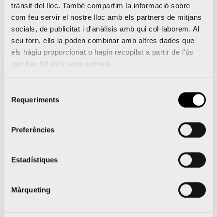
Marató el 7 de desembre
.
trànsit del lloc. També compartim la informació sobre
Animació més original en la Marató el 7 de desembre
.
com feu servir el nostre lloc amb els partners de mitjans
Millor implementació del projecte en el centre escolar
socials, de publicitat i d'anàlisis amb qui col·laborem. Al
seu torn, ells la poden combinar amb altres dades que
(amb vídeo
).
els hàgiu proporcionat o hagin recopilat a partir de l'ús
Els més menuts també poden jugar i aprendre des de casa
que heu fet dels seus serveis.
amb la
web
maratonalcole.com
Selecció
Requeriments
de
consentiment
Coneix les bases del concurs
Preferències
Estadístiques
Màrqueting
Entra en la web el Maratón al
Cole