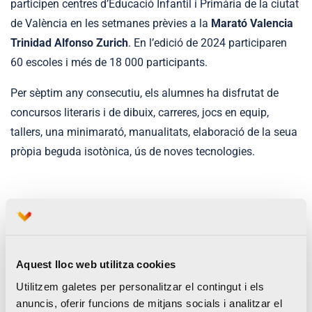
participen centres d’Educació Infantil i Primària de la ciutat
de València en les setmanes prèvies a la
Marató Valencia
Trinidad Alfonso Zurich
. En l’edició de 2024 participaren
60 escoles i més de 18 000 participants.
Per sèptim any consecutiu, els alumnes ha disfrutat de
concursos literaris i de dibuix, carreres, jocs en equip,
tallers, una minimarató, manualitats, elaboració de la seua
pròpia beguda isotònica, ús de noves tecnologies.
A més, els centres participants poden aconseguir grans
premis
:
Concurs literari i de dibuix entre els escolars
Aquest lloc web utilitza cookies
(diferents categories per edats
)
Utilitzem galetes per personalitzar el contingut i els
Centre amb més representació en l’animació de la
anuncis, oferir funcions de mitjans socials i analitzar el