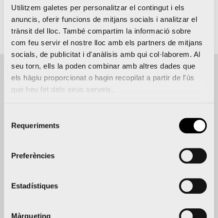
Utilitzem galetes per personalitzar el contingut i els
anuncis, oferir funcions de mitjans socials i analitzar el
Inscripció
Web
trànsit del lloc. També compartim la informació sobre
com feu servir el nostre lloc amb els partners de mitjans
socials, de publicitat i d'anàlisis amb qui col·laborem. Al
seu torn, ells la poden combinar amb altres dades que
els hàgiu proporcionat o hagin recopilat a partir de l'ús
que heu fet dels seus serveis.
Detalls de l'event
DATA
UBICACIÓ
DISTÀNCIA
ORGANITZA
Selecció
Requeriments
de
Playa de la
Olímpico,
27 juny
Federación
consentiment
Malvarrosa
Sprint,
2026
-
Valenciana
Preferències
Supersprint
28 juny
de
2026
Triatlón
Estadístiques
8:00
-
14:00
Màrqueting