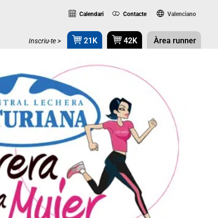
Calendari
Contacte
Valenciano
21K
42K
Àrea runner
Inscriu-te >