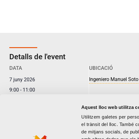
Detalls de l'event
DATA
UBICACIÓ
Ingeniero Manuel Soto
7 juny 2026
9:00
-
11:00
Afegeix al calendari
Aquest lloc web utilitza 
Utilitzem galetes per person
el trànsit del lloc. També 
de mitjans socials, de publ