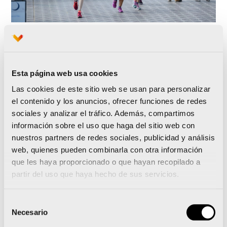
Esta página web usa cookies
Una mesa de expertos sobre running abre el V
Las cookies de este sitio web se usan para personalizar
Congreso Internacional JAM Sports
el contenido y los anuncios, ofrecer funciones de redes
sociales y analizar el tráfico. Además, compartimos
La Carrera 10KFem consolida el running femenino
información sobre el uso que haga del sitio web con
en Valencia con su 5ª edición
nuestros partners de redes sociales, publicidad y análisis
web, quienes pueden combinarla con otra información
que les haya proporcionado o que hayan recopilado a
partir del uso que haya hecho de sus servicios.
Noticias relacionadas
Selección
Necesario
de
consentimiento