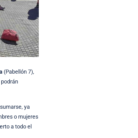
a
(Pabellón 7),
y podrán
 sumarse, ya
ombres o mujeres
erto a todo el