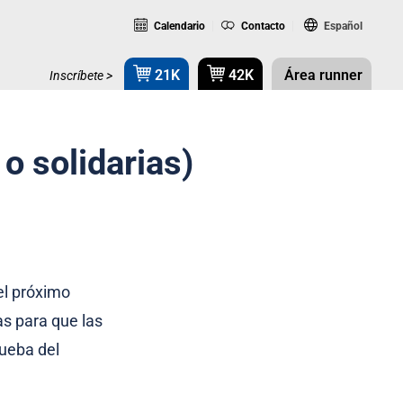
Calendario
Contacto
Español
21K
42K
Área runner
Inscríbete >
 o solidarias)
 el próximo
s para que las
rueba del