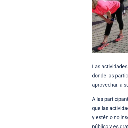
Las actividades
donde las parti
aprovechar, a su
A las participa
que las activid
y estén o no ins
público y es gra