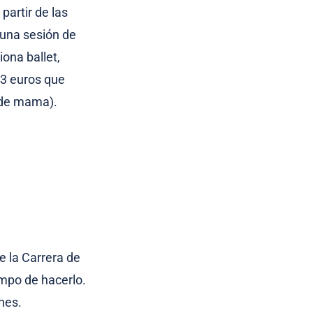
 partir de las
 una sesión de
iona ballet,
 3 euros que
 de mama).
e la Carrera de
mpo de hacerlo.
nes.