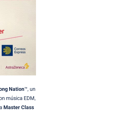
ong Nation
™, un
con música EDM,
na
Master Class