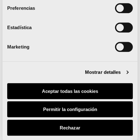
Leer noticia
Preferencias
Estadística
Marketing
El Medio Maratón Valencia
y Oysho se unen para
Mostrar detalles
llevar la prueba al
Aceptar todas las cookies
siguiente nivel
Permitir la configuración
Rechazar
Leer noticia