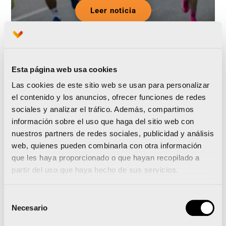
Leer noticia
Esta página web usa cookies
Las cookies de este sitio web se usan para personalizar
el contenido y los anuncios, ofrecer funciones de redes
Deloitte se suma al Medio
sociales y analizar el tráfico. Además, compartimos
información sobre el uso que haga del sitio web con
Maratón Valencia como
nuestros partners de redes sociales, publicidad y análisis
patrocinador de la Zona
web, quienes pueden combinarla con otra información
que les haya proporcionado o que hayan recopilado a
VIP
partir del uso que haya hecho de sus servicios.
Selección
Necesario
de
consentimiento