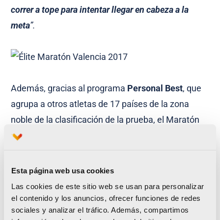
correr a tope para intentar llegar en cabeza a la
meta
”.
Además, gracias al programa
Personal Best
, que
agrupa a otros atletas de 17 países de la zona
noble de la clasificación de la prueba, el Maratón
Valencia 2017 contará el próximo domingo 19 con
más de 35 maratonianos preparados para romper
la barrera de 2:20:00 en hombres y de 2:45:00 en
Esta página web usa cookies
mujeres.
Las cookies de este sitio web se usan para personalizar
el contenido y los anuncios, ofrecer funciones de redes
El 10K también recibe a sus mejores
sociales y analizar el tráfico. Además, compartimos
atletas