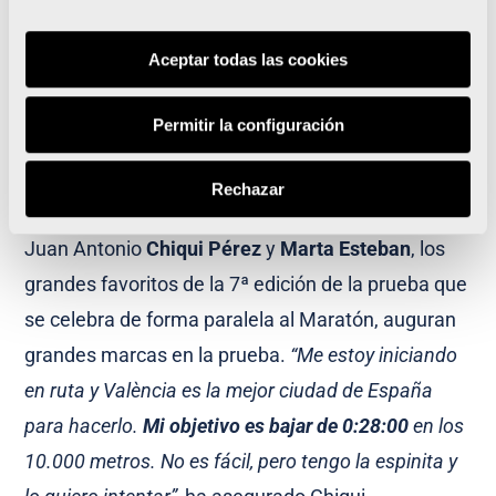
maratón de España y uno de los mejores del
mundo
”. “Espero que disfrutemos todos del
Aceptar todas las cookies
Maratón y que los atletas consigan sus registros”,
ha declarado.
Permitir la configuración
Rechazar
Juan Antonio
Chiqui Pérez
y
Marta Esteban
, los
grandes favoritos de la 7ª edición de la prueba que
se celebra de forma paralela al Maratón, auguran
grandes marcas en la prueba.
“Me estoy iniciando
en ruta y València es la mejor ciudad de España
para hacerlo.
Mi objetivo es bajar de 0:28:00
en los
10.000 metros. No es fácil, pero tengo la espinita y