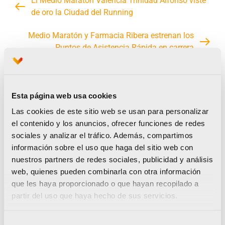
El Medio Maratón Valencia Trinidad Alfonso viste
de oro la Ciudad del Running
Medio Maratón y Farmacia Ribera estrenan los
Puntos de Asistencia Rápida en carrera
Esta página web usa cookies
Noticias relacionadas
Las cookies de este sitio web se usan para personalizar
el contenido y los anuncios, ofrecer funciones de redes
sociales y analizar el tráfico. Además, compartimos
información sobre el uso que haga del sitio web con
nuestros partners de redes sociales, publicidad y análisis
web, quienes pueden combinarla con otra información
Runna se convierte en el
que les haya proporcionado o que hayan recopilado a
partir del uso que haya hecho de sus servicios.
training partner del Medio
y el Maratón Valencia
Selección