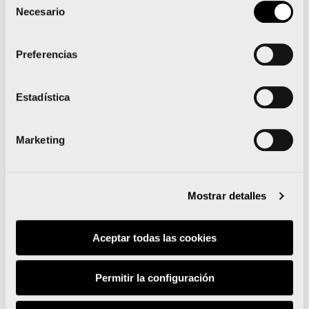
Necesario
de
consentimiento
Preferencias
Leer noticia
Estadística
Marketing
Mostrar detalles
Deloitte se suma al Medio
Aceptar todas las cookies
Maratón Valencia como
patrocinador de la Zona
Permitir la configuración
VIP