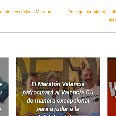
 running en el Medio Maratón
Prosegur completará el d
del
a
El Maratón Valencia
u
patrocinará al Valencia CA
de manera excepcional
n
para ayudar a la