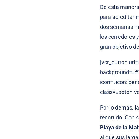
De esta manera
para acreditar 
dos semanas más
los corredores y
gran objetivo d
[vcr_button url
background=»#23
icon=»icon: pen
class=»boton-vc
Por lo demás, l
recorrido. Con s
Playa de la Ma
al que sus larg