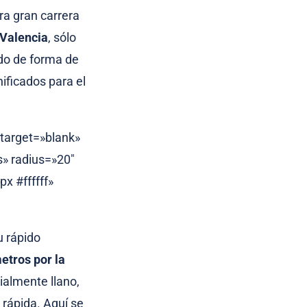
ra gran carrera
Valencia
, sólo
ado de forma de
nificados para el
 target=»blank»
s» radius=»20″
x #ffffff»
u rápido
etros por la
ialmente llano,
 rápida. Aquí se