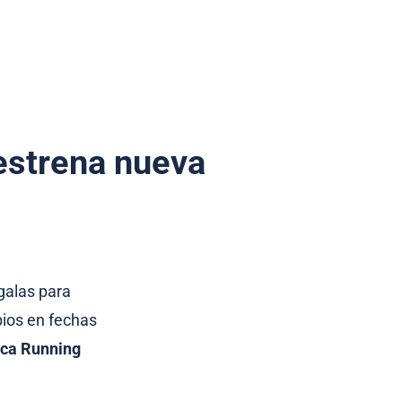
estrena nueva
 galas para
bios en fechas
rca Running