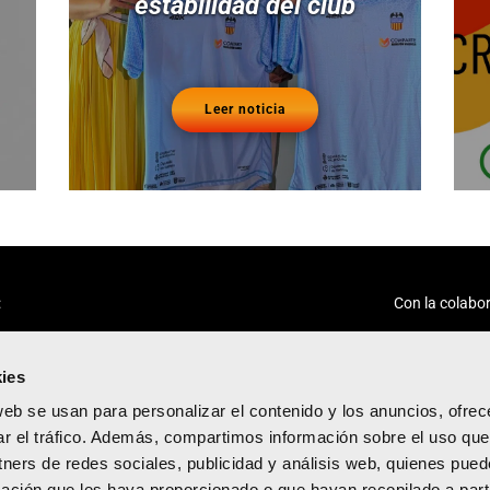
estabilidad del club
Leer noticia
:
Con la colabor
ies
web se usan para personalizar el contenido y los anuncios, ofrec
ar el tráfico. Además, compartimos información sobre el uso que
tners de redes sociales, publicidad y análisis web, quienes pue
acidad
ación que les haya proporcionado o que hayan recopilado a parti