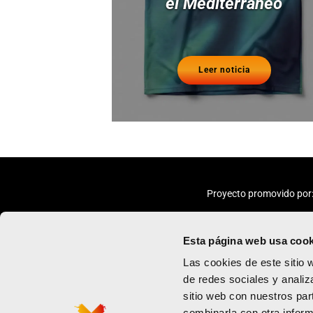
el Mediterráneo
Leer noticia
Proyecto promovido por
Esta página web usa cook
Las cookies de este sitio 
de redes sociales y analiz
sitio web con nuestros par
Maratón
Política de priv
combinarla con otra inform