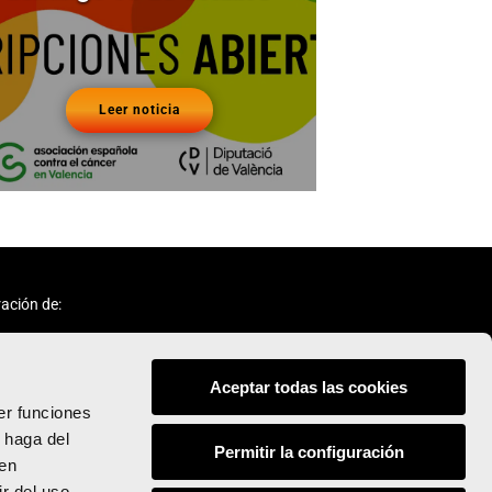
Leer noticia
ación de:
Aceptar todas las cookies
er funciones
 haga del
Permitir la configuración
den
Síguenos:
r del uso