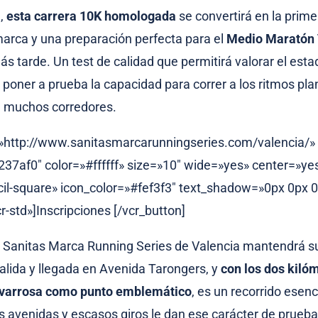
,
esta carrera 10K homologada
se convertirá en la prime
marca y una preparación perfecta para el
Medio Maratón 
 tarde. Un test de calidad que permitirá valorar el est
 poner a prueba la capacidad para correr a los ritmos pla
e muchos corredores.
=»http://www.sanitasmarcarunningseries.com/valencia/»
7af0″ color=»#ffffff» size=»10″ wide=»yes» center=»ye
cil-square» icon_color=»#fef3f3″ text_shadow=»0px 0px 0p
r-std»]Inscripciones [/vcr_button]
a Sanitas Marca Running Series de Valencia mantendrá s
alida y llegada en Avenida Tarongers, y
con los dos kilóm
lvarrosa como punto emblemático
, es un recorrido esenc
as avenidas y escasos giros le dan ese carácter de prueba