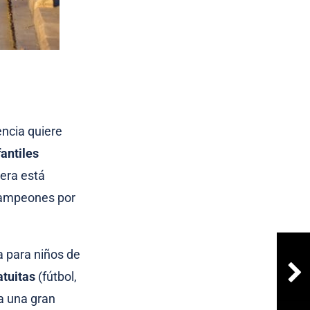
encia quiere
fantiles
era está
campeones por
 para niños de
tuitas
(fútbol,
ra una gran