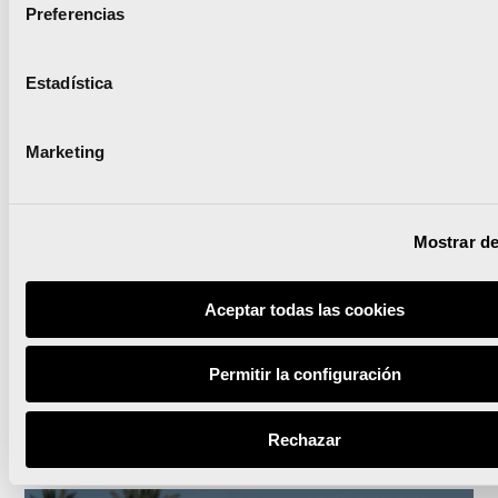
Preferencias
Estadística
El Maratón Valencia
patrocinará al Valencia CA
Marketing
de manera excepcional
para ayudar a la
Mostrar de
estabilidad del club
Aceptar todas las cookies
Permitir la configuración
Leer noticia
Rechazar