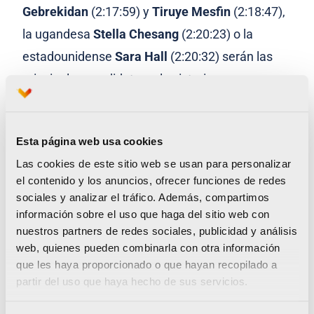
Gebrekidan
(2:17:59) y
Tiruye Mesfin
(2:18:47),
la ugandesa
Stella Chesang
(2:20:23) o la
estadounidense
Sara Hall
(2:20:32) serán las
principales candidatas a la victoria.
Entre la lista de hombres y mujeres
internacionales que completan la élite en
Esta página web usa cookies
Valencia se encuentran atletas con intención y
Las cookies de este sitio web se usan para personalizar
posibilidad de batir más de 20 marcas
el contenido y los anuncios, ofrecer funciones de redes
sociales y analizar el tráfico. Además, compartimos
nacionales, que llegan a Valencia con la
información sobre el uso que haga del sitio web con
ambición necesaria para aprovechar su rápido
nuestros partners de redes sociales, publicidad y análisis
circuito.
web, quienes pueden combinarla con otra información
que les haya proporcionado o que hayan recopilado a
partir del uso que haya hecho de sus servicios.
Marc Roig, seleccionador de la élite
internacional de la prueba, aseguró que
“un año