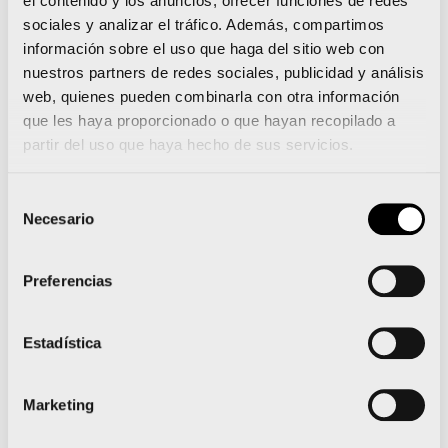
el contenido y los anuncios, ofrecer funciones de redes
– Trio femenino
sociales y analizar el tráfico. Además, compartimos
– Cuarteto masculino
información sobre el uso que haga del sitio web con
– Cuarteto mixto
nuestros partners de redes sociales, publicidad y análisis
web, quienes pueden combinarla con otra información
– Cuarteto femenino
que les haya proporcionado o que hayan recopilado a
– Libre masculino
partir del uso que haya hecho de sus servicios.
– Libre femenino
Selección
5K:
Necesario
de
consentimiento
– Parejas masculino
Preferencias
– Parejas mixto
– Parejas femenino
Estadística
– Trio masculino
– Trio mixto
Marketing
– Trio femenino