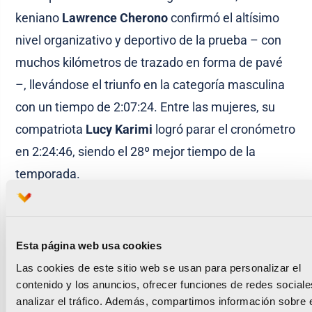
keniano
Lawrence Cherono
confirmó el altísimo
nivel organizativo y deportivo de la prueba – con
muchos kilómetros de trazado en forma de pavé
–, llevándose el triunfo en la categoría masculina
con un tiempo de 2:07:24. Entre las mujeres, su
compatriota
Lucy Karimi
logró parar el cronómetro
en 2:24:46, siendo el 28º mejor tiempo de la
temporada.
Por otra parte, destaca el gran número de
corredores asiáticos
que también quisieron ser
Esta página web usa cookies
partícipes de este evento, el cual ya tenía fama de
Las cookies de este sitio web se usan para personalizar el
ser fetiche para los orientales, pero que en este
contenido y los anuncios, ofrecer funciones de redes sociale
2016 ha incrementado notablemente la presencia
analizar el tráfico. Además, compartimos información sobre 