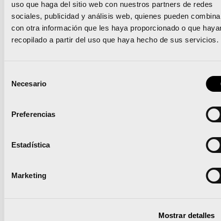
uso que haga del sitio web con nuestros partners de redes
de
runners
originarios de países como Japón,
sociales, publicidad y análisis web, quienes pueden combina
China o Taiwan.
con otra información que les haya proporcionado o que haya
recopilado a partir del uso que haya hecho de sus servicios.
En definitiva, cuidada con sumo detalle, la cita por
excelencia en Praga contó con
más de 10.000
Selección
participantes
que disfrutaron de una jornada más
Necesario
de
que propicia para la práctica deportiva: el clima
consentimiento
acompañó durante toda la semana y no fue
Preferencias
menos en el día de la carrera.
Valencia Ciudad del
Running
aprovechó este favorable contexto para
Estadística
dejar su impronta y estrechar lazos con la que
representa la gran celebración atlética del mes de
Marketing
mayo en el mundo.
Mostrar detalles