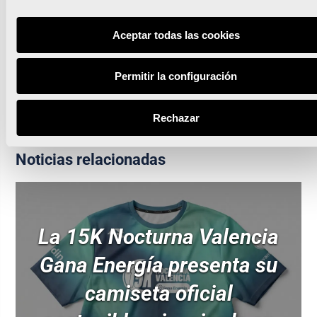
“La endorfina del running es que te crees capaz de
todo”
Aceptar todas las cookies
La Volta a Peu València Caixa Popular tomará el
Permitir la configuración
domingo las calles de la ciudad del running
Rechazar
Noticias relacionadas
La 15K Nocturna Valencia
Gana Energía presenta su
camiseta oficial