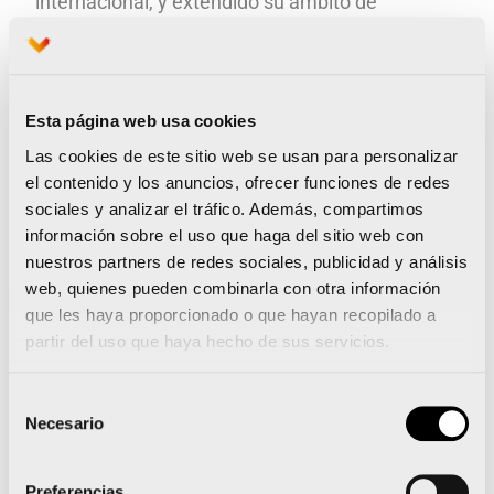
internacional, y extendido su ámbito de
actuación a campos como la rehabilitación
energética de edificios, soluciones constructivas
ecosostenibles, sistemas pigmentarios o
Esta página web usa cookies
proyectos de instalación de revestimientos
Las cookies de este sitio web se usan para personalizar
decorativos, todo siempre con tecnología 100%
el contenido y los anuncios, ofrecer funciones de redes
sociales y analizar el tráfico. Además, compartimos
propia y con el respeto al medio ambiente.
información sobre el uso que haga del sitio web con
nuestros partners de redes sociales, publicidad y análisis
La empresa cuenta hoy con una plantilla que
web, quienes pueden combinarla con otra información
supera los 300 empleados y dispone de unas
que les haya proporcionado o que hayan recopilado a
modernas instalaciones fabriles de 21.000
partir del uso que haya hecho de sus servicios.
m
2
en Ribarroja (València), más de 400 puntos
Selección
de distribución en España y presencia activa en
Necesario
de
16 países.
ISAVAL
destaca por sus sistemas de
consentimiento
pigmentación propios, tanto para punto de
Preferencias