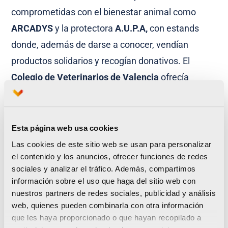
comprometidas con el bienestar animal como
ARCADYS
y la protectora
A.U.P.A,
con estands
donde, además de darse a conocer, vendían
productos solidarios y recogían donativos. El
Colegio de Veterinarios de Valencia
ofrecía
interesante información sobre los cuidados de las
mascotas y ha organizado un taller especial al que
podían asistir todos los visitantes de BIOPARC.
Esta página web usa cookies
Las cookies de este sitio web se usan para personalizar
Algunas personas han colaborado de forma
el contenido y los anuncios, ofrecer funciones de redes
simbólica con su
Dorsal 0
y todos los participantes
sociales y analizar el tráfico. Además, compartimos
información sobre el uso que haga del sitio web con
han recibido una bolsa con
productos de los
nuestros partners de redes sociales, publicidad y análisis
patrocinadores
además de la
camiseta
web, quienes pueden combinarla con otra información
conmemorativa
y un
pañuelo rojo para sus
que les haya proporcionado o que hayan recopilado a