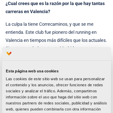
¿Cual crees que es la razón por la que hay tantas
carreras en Valencia?
La culpa la tiene Correcaminos, y que se me
entienda. Este club fue pionero del running en
Valencia en tiempos más difíciles que los actuales.
Si que es verdad que tanto Madrid como
Barcelona fueron, un par de años antes, pioneras
en su ámbito pero la afición de Valencia por el
Esta página web usa cookies
deporte del correr fue favorecida por una serie de
Las cookies de este sitio web se usan para personalizar
elementos: Volta a Peu, las 24 horas de footing en
el contenido y los anuncios, ofrecer funciones de redes
la Alameda, el Maratón, el cauce del Río, el Medio
sociales y analizar el tráfico. Además, compartimos
Maratón, el Circuito de la Diputación, el Circuito del
información sobre el uso que haga del sitio web con
nuestros partners de redes sociales, publicidad y análisis
Ayto, etc, todo ello en favor de un deporte que
web, quienes pueden combinarla con otra información
como digo muy a menudo es bueno, bonito y