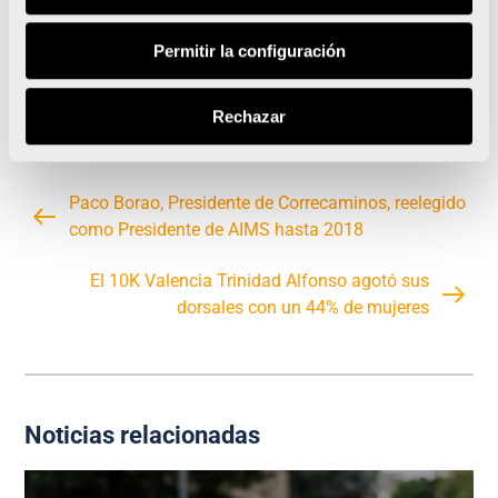
África y América del Sur) donde ahí si que hay un
problema de falta de organización. Tenemos
Permitir la configuración
planes, en S.D.Correcaminos, de organizar un 10K
mujeres el día de la madre.
Rechazar
Paco Borao, Presidente de Correcaminos, reelegido
como Presidente de AIMS hasta 2018
El 10K Valencia Trinidad Alfonso agotó sus
dorsales con un 44% de mujeres
Noticias relacionadas