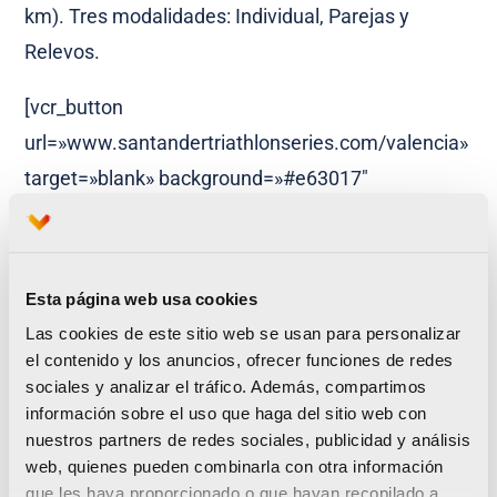
km). Tres modalidades: Individual, Parejas y
Relevos.
[vcr_button
url=»www.santandertriathlonseries.com/valencia»
target=»blank» background=»#e63017″
color=»#ffffff» size=»10″ wide=»yes» center=»yes»
radius=»20″ icon=»icon: pencil-square»
icon_color=»#f6f6f6″ text_shadow=»0px 0px 0px
Esta página web usa cookies
#010101″ class=»boton-vcr-
Las cookies de este sitio web se usan para personalizar
std»]Inscripciones[/vcr_button]
el contenido y los anuncios, ofrecer funciones de redes
sociales y analizar el tráfico. Además, compartimos
información sobre el uso que haga del sitio web con
nuestros partners de redes sociales, publicidad y análisis
Maratón Valencia y Medio Maratón Valencia
web, quienes pueden combinarla con otra información
Trinidad Alfonso EDP recogen su galardón que las
que les haya proporcionado o que hayan recopilado a