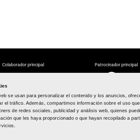
Colaborador principal
Patrocinador principal
ies
web se usan para personalizar el contenido y los anuncios, ofrec
ar el tráfico. Además, compartimos información sobre el uso que
tners de redes sociales, publicidad y análisis web, quienes pue
acidad
ación que les haya proporcionado o que hayan recopilado a parti
diciones
vicios.
kies