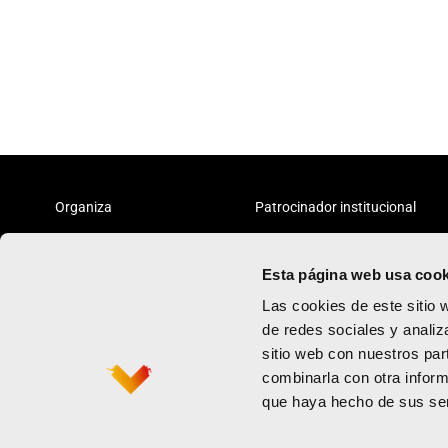
Organiza
Patrocinador institucional
Esta página web usa cook
Las cookies de este sitio 
de redes sociales y analiz
sitio web con nuestros par
Vcrunning
Política de priv
combinarla con otra inform
Maratón
Términos y con
que haya hecho de sus ser
Contacto
Política de coo