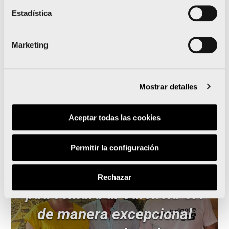
sostenible e inspirada en
Estadística
el Mediterráneo
Marketing
Leer noticia
Mostrar detalles
Aceptar todas las cookies
Permitir la configuración
El Maratón Valencia
Rechazar
patrocinará al Valencia CA
de manera excepcional