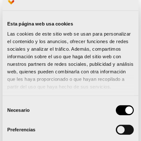
Nace Valencia Ciudad del Running, una marca
única para aunar las carreras de la ciudad
Esta página web usa cookies
El Maratón Valencia Trinidad Alfonso supera en
Las cookies de este sitio web se usan para personalizar
poco más de un día los 1.000 inscritos para su
el contenido y los anuncios, ofrecer funciones de redes
edición de 2014
sociales y analizar el tráfico. Además, compartimos
información sobre el uso que haga del sitio web con
nuestros partners de redes sociales, publicidad y análisis
web, quienes pueden combinarla con otra información
Noticias relacionadas
que les haya proporcionado o que hayan recopilado a
partir del uso que haya hecho de sus servicios.
Selección
La 15K Nocturna Valencia
Necesario
de
consentimiento
Gana Energía presenta su
Preferencias
camiseta oficial