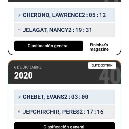
2:05:12
♂ CHERONO, LAWRENCE
2:19:31
♀ JELAGAT, NANCY
Finisher's
Clasificación general
magazine
40
ELITE EDITION
6 DE DICIEMBRE
2020
2:03:00
♂ CHEBET, EVANS
2:17:16
♀ JEPCHIRCHIR, PERES
Clasificación general