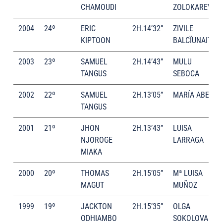
CHAMOUDI
ZOLOKAREVA
2004
24º
ERIC
2H.14’32”
ZIVILE
KIPTOON
BALCÏUNAITE
2003
23º
SAMUEL
2H.14’43”
MULU
TANGUS
SEBOCA
2002
22º
SAMUEL
2H.13’05”
MARÍA ABEL
TANGUS
2001
21º
JHON
2H.13’43”
LUISA
NJOROGE
LARRAGA
MIAKA
2000
20º
THOMAS
2H.15’05”
Mª LUISA
MAGUT
MUÑOZ
1999
19º
JACKTON
2H.15’35”
OLGA
ODHIAMBO
SOKOLOVA