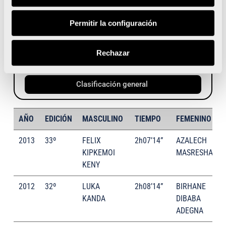
2:08:39
♂ KENDAGOR, JACOB KIBET
CHULYO
Permitir la configuración
2:30:54
♀ NAIGAMBO, BEATA
Rechazar
NANDJALA
Clasificación general
AÑO
EDICIÓN
MASCULINO
TIEMPO
FEMENINO
2013
33º
FELIX
2h07’14”
AZALECH
KIPKEMOI
MASRESHA
KENY
2012
32º
LUKA
2h08’14”
BIRHANE
KANDA
DIBABA
ADEGNA