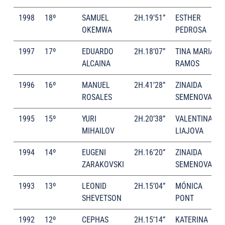
1998
18º
SAMUEL
2H.19’51”
ESTHER
OKEMWA
PEDROSA
1997
17º
EDUARDO
2H.18’07”
TINA MARIA
ALCAINA
RAMOS
1996
16º
MANUEL
2H.41’28”
ZINAIDA
ROSALES
SEMENOVA
1995
15º
YURI
2H.20’38”
VALENTINA
MIHAILOV
LIAJOVA
1994
14º
EUGENI
2H.16’20”
ZINAIDA
ZARAKOVSKI
SEMENOVA
1993
13º
LEONID
2H.15’04”
MÓNICA
SHEVETSON
PONT
1992
12º
CEPHAS
2H.15’14”
KATERINA