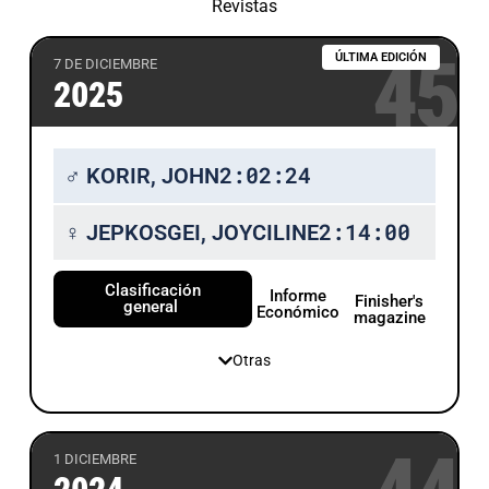
Revistas
45
ÚLTIMA EDICIÓN
7 DE DICIEMBRE
2025
2:02:24
♂ KORIR, JOHN
2:14:00
♀ JEPKOSGEI, JOYCILINE
Clasificación
Informe
Finisher's
general
Económico
magazine
Otras
1 DICIEMBRE