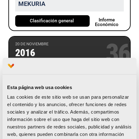
MEKURIA
Informe
Clasificación general
Económico
36
20 DE NOVIEMBRE
2016
2:07:39
♂ KIPCHIRCHIR, VICTOR
Esta página web usa cookies
2:24:48
♀ AIYABEI, VALARY
Las cookies de este sitio web se usan para personalizar
JEMELI
el contenido y los anuncios, ofrecer funciones de redes
sociales y analizar el tráfico. Además, compartimos
Informe
Clasificación general
información sobre el uso que haga del sitio web con
Económico
nuestros partners de redes sociales, publicidad y análisis
web, quienes pueden combinarla con otra información