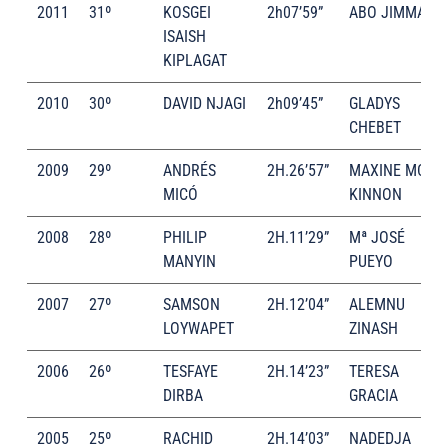
2011
31º
KOSGEI
2h07’59”
ABO JIMMA
ISAISH
KIPLAGAT
2010
30º
DAVID NJAGI
2h09’45”
GLADYS
CHEBET
2009
29º
ANDRÉS
2H.26’57”
MAXINE MC
MICÓ
KINNON
2008
28º
PHILIP
2H.11’29”
Mª JOSÉ
MANYIN
PUEYO
2007
27º
SAMSON
2H.12’04”
ALEMNU
LOYWAPET
ZINASH
2006
26º
TESFAYE
2H.14’23”
TERESA
DIRBA
GRACIA
2005
25º
RACHID
2H.14’03”
NADEDJA