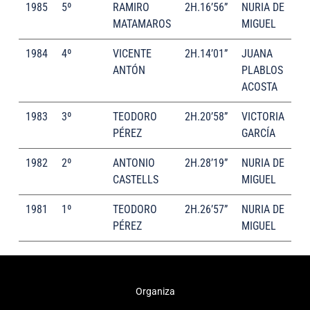
1985
5º
RAMIRO
2H.16’56”
NURIA DE
MATAMAROS
MIGUEL
1984
4º
VICENTE
2H.14’01”
JUANA
ANTÓN
PLABLOS
ACOSTA
1983
3º
TEODORO
2H.20’58”
VICTORIA
PÉREZ
GARCÍA
1982
2º
ANTONIO
2H.28’19”
NURIA DE
CASTELLS
MIGUEL
1981
1º
TEODORO
2H.26’57”
NURIA DE
PÉREZ
MIGUEL
Organiza