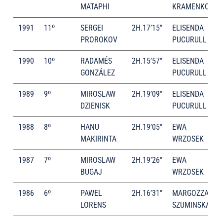
MATAPHI
KRAMENKOVA
1991
11º
SERGEI
2H.17’15”
ELISENDA
PROROKOV
PUCURULL
1990
10º
RADAMÉS
2H.15’57”
ELISENDA
GONZÁLEZ
PUCURULL
1989
9º
MIROSLAW
2H.19’09”
ELISENDA
DZIENISK
PUCURULL
1988
8º
HANU
2H.19’05”
EWA
MAKIRINTA
WRZOSEK
1987
7º
MIROSLAW
2H.19’26”
EWA
BUGAJ
WRZOSEK
1986
6º
PAWEL
2H.16’31”
MARGOZZATA
LORENS
SZUMINSKA