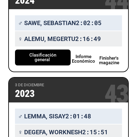
44
2024
2:02:05
♂ SAWE, SEBASTIAN
2:16:49
♀ ALEMU, MEGERTU
Clasificación
Informe
Finisher's
general
Económico
magazine
43
3 DE DICIEMBRE
2023
2:01:48
♂ LEMMA, SISAY
2:15:51
♀ DEGEFA, WORKNESH