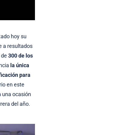
tado hoy su
e a resultados
a de
300 de los
ència
la única
ficación para
rio en este
n una ocasión
rera del año.