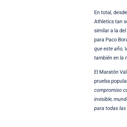
En total, desd
Athletics tan s
similar a la d
para Paco Bora
que este año, 
también en la 
El Maratón Va
prueba popular
compromiso con
invisible, mun
para todas la