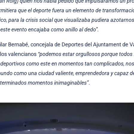
an Roig) quien nos había pedido que impulsáramos un p
rmitiera que el deporte fuera un elemento de transformació
o, para la crisis social que visualizaba pudiera azotarnos
 este evento encajaba como anillo al dedo”.
Pilar Bernabé, concejala de Deportes del Ajuntament de V
los valencianos
“podemos estar orgullosos porque todos 
 deportivos como este en momentos tan complicados, nos
mundo como una ciudad valiente, emprendedora y capaz d
determinados momentos inimaginables”
.