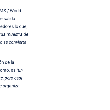
IMS / World
de salida
redores lo que,
“da muestra de
o se convierta
ón de la
orao, es “
un
e, pero casi
e organiza