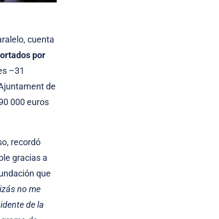
ralelo, cuenta
portados por
res –31
 Ajuntament de
 90 000 euros
so, recordó
ble gracias a
fundación que
uizás no me
idente de la