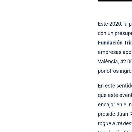
Este 2020, la 
con un presup
Fundación Tri
empresas apoy
València, 42 0
por otros ingr
En este sentid
que este evento
encajar en el 
preside Juan 
toque a mí dest