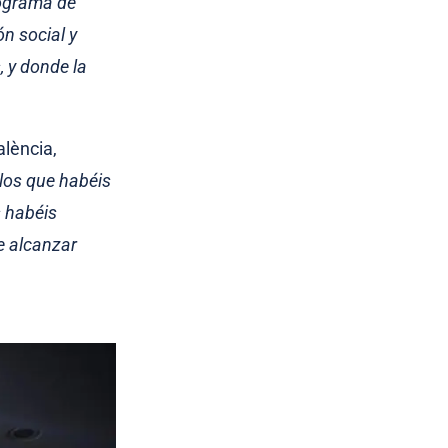
rograma de
n social y
, y donde la
alència,
los que habéis
 habéis
e alcanzar