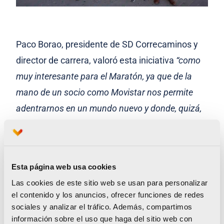
Paco Borao, presidente de SD Correcaminos y
director de carrera, valoró esta iniciativa
“como
muy interesante para el Maratón, ya que de la
mano de un socio como Movistar nos permite
adentrarnos en un mundo nuevo y donde, quizá,
encontremos maratonianos en el futuro entre los
usuarios que visiten este entorno virtual”.
La experiencia interactiva del Maratón Valencia
Esta página web usa cookies
2022 estará disponible tanto en PC como en
Las cookies de este sitio web se usan para personalizar
el contenido y los anuncios, ofrecer funciones de redes
dispositivos móviles. Para aquellos que quieran
sociales y analizar el tráfico. Además, compartimos
probar esta experiencia no es necesario estar
información sobre el uso que haga del sitio web con