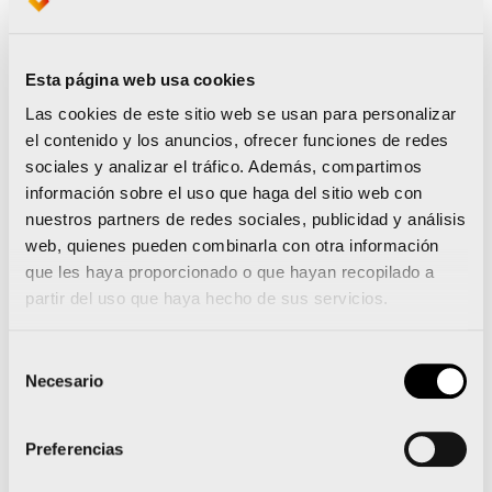
El 10K Valencia Trinidad Alfonso junto al
Maratón
Esta página web usa cookies
Las cookies de este sitio web se usan para personalizar
Por tanto el 2 de diciembre de 2018 se celebrará,
el contenido y los anuncios, ofrecer funciones de redes
sociales y analizar el tráfico. Además, compartimos
también el
10K Valencia Trinidad Alfonso
, la
información sobre el uso que haga del sitio web con
prueba que se disputa de forma paralela, aunque
nuestros partners de redes sociales, publicidad y análisis
sin compartir espacio en ningún momento con el
web, quienes pueden combinarla con otra información
que les haya proporcionado o que hayan recopilado a
maratón, pero sí permite a los corredores que no
partir del uso que haya hecho de sus servicios.
han preparado el Maratón Valencia sumarse a la
fiesta corriendo y compitiendo en una
salida y
Selección
meta igual en la Ciutat de les Arts y les Ciències
.
Necesario
de
consentimiento
Preferencias