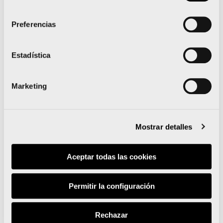
consentimiento
Preferencias
Leer noticia
Estadística
Marketing
El Maratón Valencia
Mostrar detalles
patrocinará al Valencia CA
de manera excepcional
Aceptar todas las cookies
para ayudar a la
Permitir la configuración
estabilidad del club
Rechazar