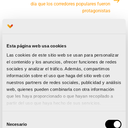
día que los corredores populares fueron
protagonistas
Noticias relacionadas
Esta página web usa cookies
Las cookies de este sitio web se usan para personalizar
el contenido y los anuncios, ofrecer funciones de redes
sociales y analizar el tráfico. Además, compartimos
información sobre el uso que haga del sitio web con
nuestros partners de redes sociales, publicidad y análisis
Runna se convierte en el
web, quienes pueden combinarla con otra información
training partner del Medio
que les haya proporcionado o que hayan recopilado a
partir del uso que haya hecho de sus servicios.
y el Maratón Valencia
Selección
Necesario
de