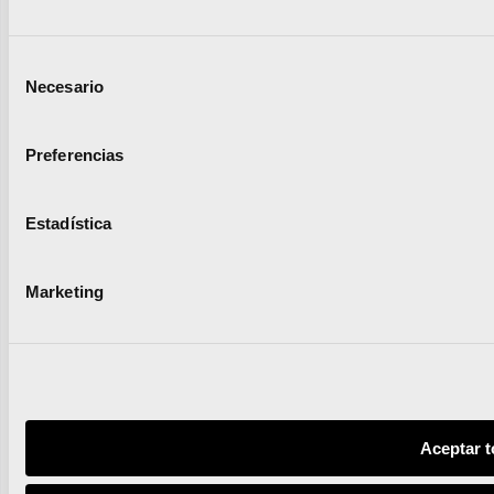
Selección
Necesario
de
consentimiento
Preferencias
Estadística
Marketing
Aceptar t