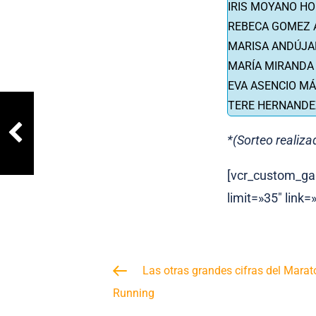
IRIS MOYANO H
REBECA GOMEZ
MARISA ANDÚJA
MARÍA MIRANDA
EVA ASENCIO M
TERE HERNANDE
*(Sorteo realiza
[vcr_custom_ga
limit=»35″ link=
Las otras grandes cifras del Marat
Running