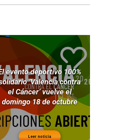
El evento deportivo 100%
solidario ‘Valencia contra
el Cáncer’ vuelve el
domingo 18 de octubre
Leer noticia