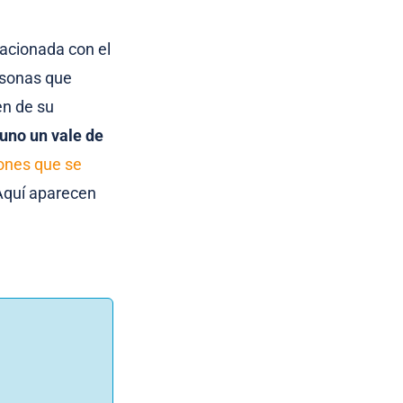
.
lacionada con el
rsonas que
en de su
 uno
un vale de
ones que se
 Aquí aparecen