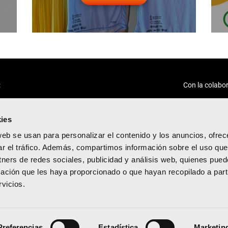
:
Con la colabor
ies
web se usan para personalizar el contenido y los anuncios, ofrec
ar el tráfico. Además, compartimos información sobre el uso que
tners de redes sociales, publicidad y análisis web, quienes pue
acidad
ación que les haya proporcionado o que hayan recopilado a parti
diciones
vicios.
kies
Preferencias
Estadística
Marketin