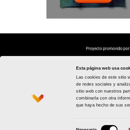
Proyecto promovido por
Esta página web usa cook
Las cookies de este sitio 
de redes sociales y analiz
sitio web con nuestros par
Maratón
Política de priv
combinarla con otra inform
Medio maratón
Términos y con
que haya hecho de sus ser
Contacto
Política de coo
Newsletter
Selección
Necesario