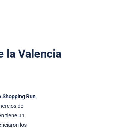
e la Valencia
a Shopping Run
,
mercios de
én tiene un
ficiaron los