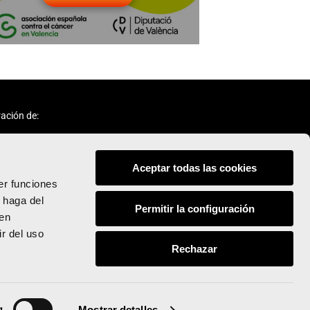
ación de:
Aceptar todas las cookies
er funciones
 haga del
Permitir la configuración
den
Síguenos:
r del uso
Rechazar
© Valencia Ciudad del Running
Todos los derechos reservados
g
Mostrar detalles