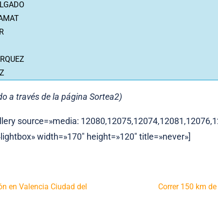
OLGADO
 AMAT
R
ÁRQUEZ
Z
do a través de la página Sortea2)
llery source=»media: 12080,12075,12074,12081,12076,
»lightbox» width=»170″ height=»120″ title=»never»]
ón en Valencia Ciudad del
Correr 150 km de 