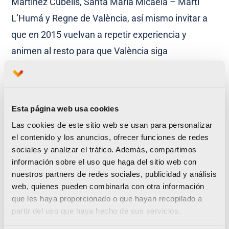
Martínez Cubells, Santa María Micaela – Martí
L’Humá y Regne de València, así mismo invitar a
que en 2015 vuelvan a repetir experiencia y
animen al resto para que València siga
superándose como ejemplo de animación en el
Maratón.
Esta página web usa cookies
Las cookies de este sitio web se usan para personalizar
el contenido y los anuncios, ofrecer funciones de redes
sociales y analizar el tráfico. Además, compartimos
Calcula tu Índice del Esfuerzo en la Feria
información sobre el uso que haga del sitio web con
Expodeporte del Maratón
nuestros partners de redes sociales, publicidad y análisis
web, quienes pueden combinarla con otra información
Ya se está trabajando en los primeros metros del
que les haya proporcionado o que hayan recopilado a
‘Circuit 5K Jardí del Turia’
partir del uso que haya hecho de sus servicios.