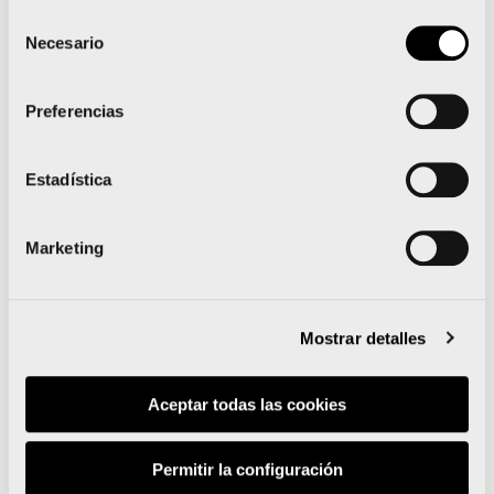
Selección
Necesario
de
consentimiento
Noticias relacionadas
Preferencias
Estadística
La 15K Nocturna Valencia
Gana Energía presenta su
Marketing
camiseta oficial
sostenible e inspirada en
Mostrar detalles
el Mediterráneo
Aceptar todas las cookies
Permitir la configuración
Leer noticia