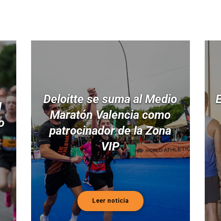
Deloitte se suma al Medio
E
l
Maratón Valencia como
o
patrocinador de la Zona
VIP
Leer noticia