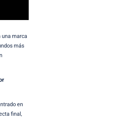
n una marca
gundos más
en
or
entrado en
ecta final,