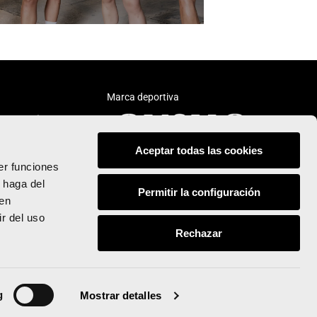
Marca deportiva
Aceptar todas las cookies
er funciones
 haga del
Permitir la configuración
den
Síguenos:
r del uso
Rechazar
© Valencia Ciudad del Running
Todos los derechos reservados
g
Mostrar detalles