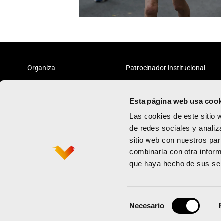
Organiza
Patrocinador institucional
Esta página web usa cook
Las cookies de este sitio 
de redes sociales y analiz
sitio web con nuestros par
Maratón
Política de priv
combinarla con otra inform
Medio maratón
Términos y con
que haya hecho de sus ser
Contacto
Política de coo
Newsletter
Selección
Necesario
de