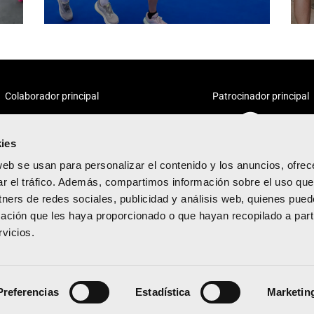
Colaborador principal
Patrocinador principal
ies
web se usan para personalizar el contenido y los anuncios, ofrec
ar el tráfico. Además, compartimos información sobre el uso que
tners de redes sociales, publicidad y análisis web, quienes pue
acidad
ación que les haya proporcionado o que hayan recopilado a parti
diciones
vicios.
kies
Preferencias
Estadística
Marketin