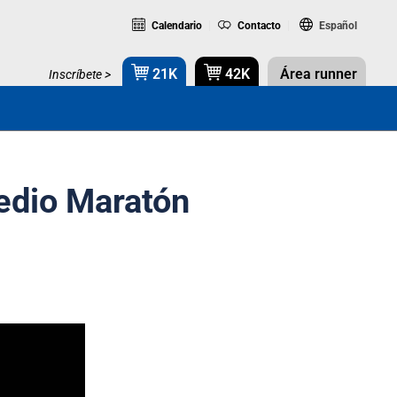
Calendario
Contacto
Español
21K
42K
Área runner
Inscríbete >
edio Maratón