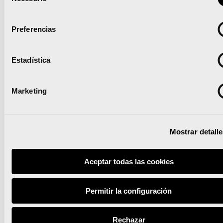
de
consentimiento
Runna se convierte en el
Preferencias
training partner del Medio
y el Maratón Valencia
Estadística
Marketing
Leer noticia
Mostrar detall
Aceptar todas las cookies
Permitir la configuración
El Maratón Valencia
Rechazar