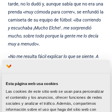
tarde, no lo dudó y, aunque sabía que no era una
prenda «
muy cómoda para correr
«, se enfundó la
camiseta de su equipo de fútbol: «
Iba corriendo
y escuchaba ¡Mucho Elche! , me sorprendió
mucho, sobre todo porque la gente me lo decía
muy a menudo
«.
«
No me resulta fácil explicar lo que se siente. A
veces hasta te planteas si merece la pena tanto
esfuerzo y dedicación por correr ese día 42
kilómetros, pero la realidad es que, al menos para
Esta página web usa cookies
mí,
sí merece muchísimo la pena
, y se lo
Las cookies de este sitio web se usan para personalizar
recomiendo a todo el mundo
«, concluye.
el contenido y los anuncios, ofrecer funciones de redes
sociales y analizar el tráfico. Además, compartimos
información sobre el uso que haga del sitio web con