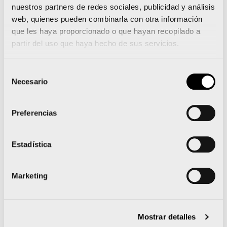
nuestros partners de redes sociales, publicidad y análisis
Esta historia ha sido publicada
web, quienes pueden combinarla con otra información
previamente en el diario Las Provincias
que les haya proporcionado o que hayan recopilado a
partir del uso que haya hecho de sus servicios.
Selección
Necesario
de
consentimiento
Lee más Historias 42,195K
Preferencias
Estadística
Bimi se une a la familia del Maratón Valencia
como Producto Oficial
Marketing
Los organizadores de maratones se citan en la
RFEA por la seguridad y futuro en sus pruebas
Mostrar detalles