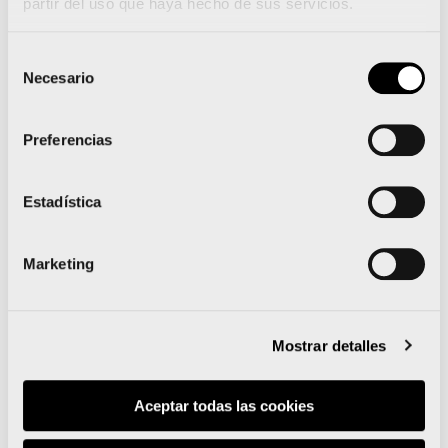
partir del uso que haya hecho de sus servicios.
Runna se convierte en el
Selección
training partner del Medio
Necesario
de
y el Maratón Valencia
consentimiento
Preferencias
Estadística
Leer noticia
Marketing
Mostrar detalles
Aceptar todas las cookies
Deloitte se suma al Medio