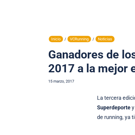
Inicio
/
VCRunning
/
Noticias
Ganadores de lo
2017 a la mejor e
15 marzo, 2017
La tercera edic
Superdeporte
y
de running, ya t