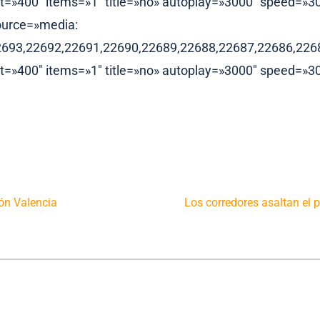
ht=»400″ items=»1″ title=»no» autoplay=»3000″ speed=»30
ource=»media:
2693,22692,22691,22690,22689,22688,22687,22686,226
ht=»400″ items=»1″ title=»no» autoplay=»3000″ speed=»30
tón Valencia
Los corredores asaltan el 