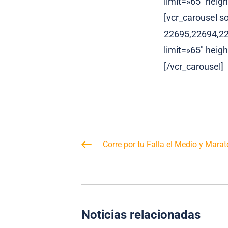
limit=»65″ heig
[vcr_carousel s
22695,22694,2
limit=»65″ heig
[/vcr_carousel]
Corre por tu Falla el Medio y Mara
Noticias relacionadas