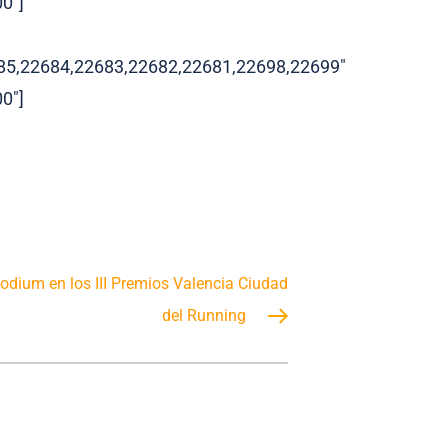
0″]
85,22684,22683,22682,22681,22698,22699″
0″]
podium en los III Premios Valencia Ciudad
del Running