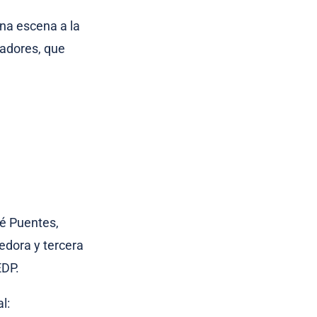
una escena a la
nadores, que
sé Puentes,
redora y tercera
EDP.
l: