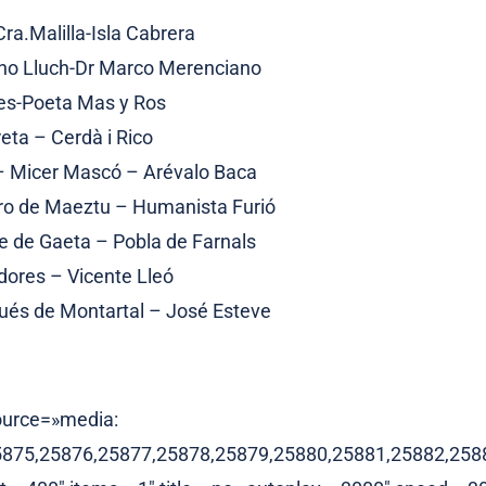
Cra.Malilla-Isla Cabrera
ano Lluch-Dr Marco Merenciano
es-Poeta Mas y Ros
reta – Cerdà i Rico
– Micer Mascó – Arévalo Baca
ro de Maeztu – Humanista Furió
e de Gaeta – Pobla de Farnals
dores – Vicente Lleó
ués de Montartal – José Esteve
ource=»media:
5875,25876,25877,25878,25879,25880,25881,25882,258