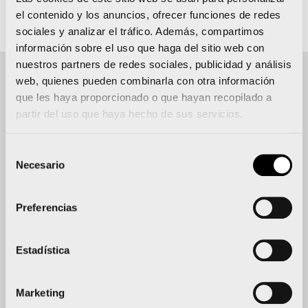
el contenido y los anuncios, ofrecer funciones de redes
Inscripción
Sitio web
sociales y analizar el tráfico. Además, compartimos
información sobre el uso que haga del sitio web con
nuestros partners de redes sociales, publicidad y análisis
web, quienes pueden combinarla con otra información
que les haya proporcionado o que hayan recopilado a
Detalles del evento
partir del uso que haya hecho de sus servicios.
FECHA
Selección
12 abril 2026
Necesario
de
consentimiento
9:00 am
-
11:00 am
Preferencias
Añadir al calendario
Estadística
UBICACIÓN
Av Maestro Rodrigo
Marketing